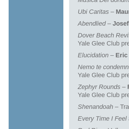
Ubi Caritas
–
Maur
Abendlied
–
Josef
Dover Beach Revi
Yale Glee Club pr
Elucidation
–
Eric
Nemo te condemna
Yale Glee Club pr
Zephyr Rounds
–
Yale Glee Club pr
Shenandoah
– Tra
Every Time I Feel t