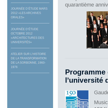
quarantième annive
JOURNÉE D’ÉTUDE MARS
2012 «LES ARCHIVES
ORALES»
JOURNÉE D’ÉTUDE
OCTOBRE 2012
«ARCHITECTURES DES
UNIVERSITÉS»
ATELIER SUR L’HISTOIRE
DE LA TRANSFORMATION
DE LA SORBONNE, 1960-
1976
Programme d
l’université 
Gaude
Music