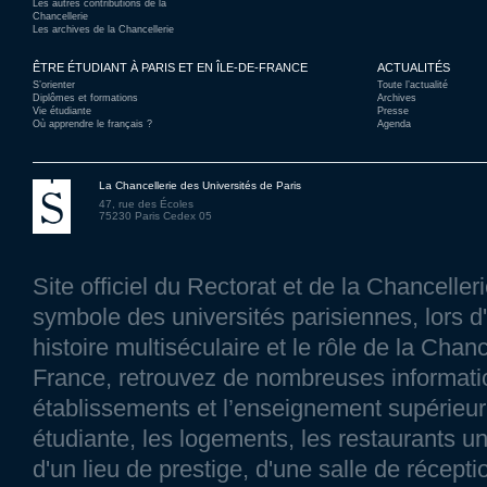
Les autres contributions de la
Chancellerie
Les archives de la Chancellerie
ÊTRE ÉTUDIANT À PARIS ET EN ÎLE-DE-FRANCE
ACTUALITÉS
S’orienter
Toute l’actualité
Diplômes et formations
Archives
Vie étudiante
Presse
Où apprendre le français ?
Agenda
La Chancellerie des Universités de Paris
47, rue des Écoles
75230 Paris Cedex 05
Site officiel du Rectorat et de la Chancelle
symbole des universités parisiennes, lors d'
histoire multiséculaire et le rôle de la Chanc
France, retrouvez de nombreuses information
établissements et l’enseignement supérieur p
étudiante, les logements, les restaurants un
d'un lieu de prestige, d'une salle de réce