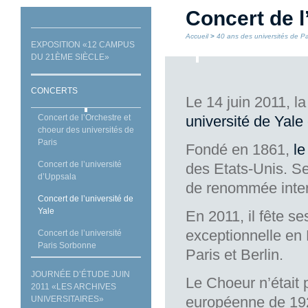
Concert de l
Accueil
>
40 ans des universités de Pa
EXPOSITION «12 CAMPUS
DU 21ÈME SIÈCLE»
CONCERTS
Le 14 juin 2011, l
Concert de l’Orchestre et
université de Yale
choeur des universités de
Paris
Fondé en 1861,
le
Concert de l’université
des Etats-Unis. Se
d’Uppsala
de renommée inter
Concert de l’université de
Yale
En 2011, il fête s
exceptionnelle en 
Concert de l’université
Paris Sorbonne
Paris et Berlin.
JOURNÉE D’ÉTUDE JUIN
Le Choeur n’était
2011 «LES ARCHIVES
européenne de 1928
UNIVERSITAIRES»