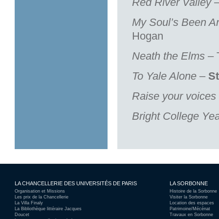
Red River Valley
–
My Soul’s Been An
Hogan
Neath the Elms
– T
To Yale Alone
–
S
Raise your voices
Bright College Ye
LA CHANCELLERIE DES UNIVERSITÉS DE PARIS
LA SORBONNE
Organisation et Missions
Histoire de la Sorbonne
Les prix de la Chancellerie
Visiter la Sorbonne
La Villa Finaly
Location des espaces
La Bibliothèque littéraire Jacques
Patrimoine/Mécénat
Doucet
Travaux en Sorbonne