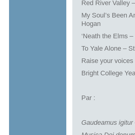
Red River Valley –
My Soul’s Been Anc
Hogan
‘Neath the Elms – 
To Yale Alone – 
Raise your voices
Bright College Yea
Par :
Gaudeamus igitur
Musica Dei donum