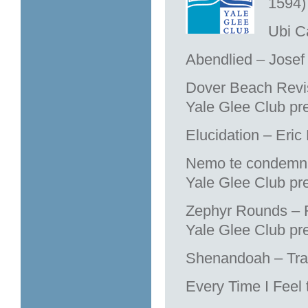
1594)
Ubi Ca
Abendlied – Josef
Dover Beach Revis
Yale Glee Club pr
Elucidation – Eric
Nemo te condemna
Yale Glee Club pr
Zephyr Rounds – R
Yale Glee Club pr
Shenandoah – Trad
Every Time I Feel t