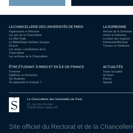
LA CHANCELLERIE DES UNIVERSITÉS DE PARIS
LA SORBONNE
Organisation et Missions
Histoire de la Sorbonne
Les prix de la Chancellerie
Visiter la Sorbonne
La Villa Finaly
Location des espaces
La Bibliothèque littéraire Jacques
Patrimoine/Mécénat
Doucet
Travaux en Sorbonne
Les autres contributions de la
Chancellerie
Les archives de la Chancellerie
ÊTRE ÉTUDIANT À PARIS ET EN ÎLE-DE-FRANCE
ACTUALITÉS
S’orienter
Toute l’actualité
Diplômes et formations
Archives
Vie étudiante
Presse
Où apprendre le français ?
Agenda
La Chancellerie des Universités de Paris
47, rue des Écoles
75230 Paris Cedex 05
Site officiel du Rectorat et de la Chancelle