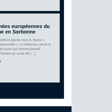
nées européennes du
ne en Sorbonne
 édition placée sous le thème «
itoyenneté », la Sorbonne convie le
découvrir son histoire bientôt
 histoire au cours de […]
s