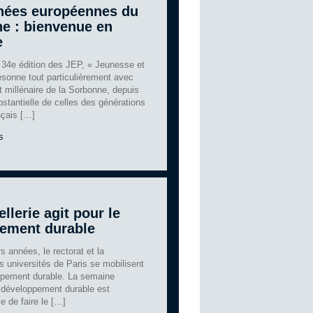
nées européennes du
ne : bienvenue en
e
 34e édition des JEP, « Jeunesse et
ésonne tout particulièrement avec
tôt millénaire de la Sorbonne, depuis
stantielle de celles des générations
nçais […]
s
llerie agit pour le
ement durable
s années, le rectorat et la
s universités de Paris se mobilisent
ppement durable. La semaine
développement durable est
le de faire le […]