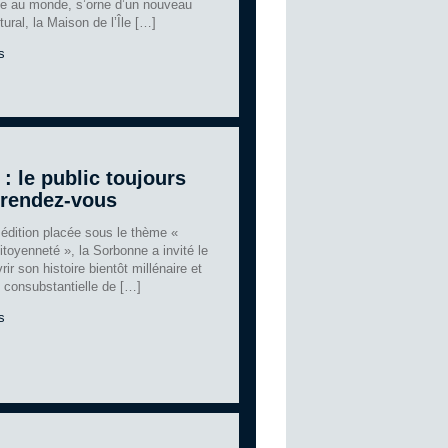
ue au monde, s’orne d’un nouveau
tural, la Maison de l’Île […]
s
: le public toujours
 rendez-vous
 édition placée sous le thème «
itoyenneté », la Sorbonne a invité le
ir son histoire bientôt millénaire et
s consubstantielle de […]
s