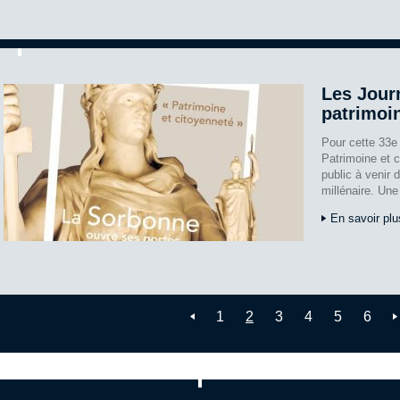
Les Jour
patrimoi
Pour cette 33e
Patrimoine et c
public à venir 
millénaire. Une
En savoir plu
1
2
3
4
5
6