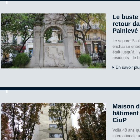
Le buste
retour da
Painlevé
Le square Paul
enchâssé entre
était jusqu’à il
résidents : le 
En savoir plu
Maison de
bâtiment 
CiuP
Voilà 48 ans que
internationale u