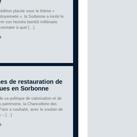
e
 édition placée sous le thème «
itoyenneté », la Sorbonne a invité le
ir son histoire bientôt millénaire.
constater à quel […]
s
s de restauration de
atues en Sorbonne
e sa politique de valorisation et de
 patrimoine, la Chancellerie des
Paris a souhaité, avec le soutien de
is – […]
s