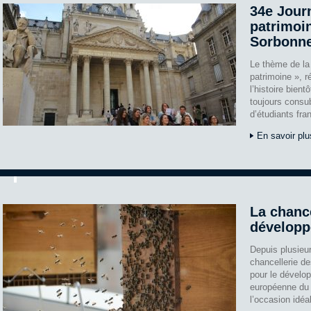
34e Jour
patrimoi
Sorbonn
Le thème de la
patrimoine », r
l’histoire bien
toujours consub
d’étudiants fra
En savoir plu
La chance
développ
Depuis plusieur
chancellerie de
pour le dévelo
européenne du 
l’occasion idéa