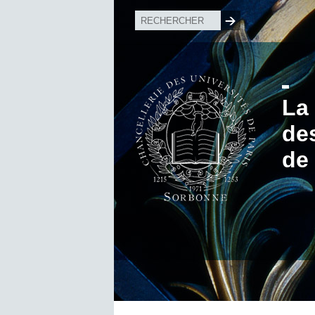
La
de
de 