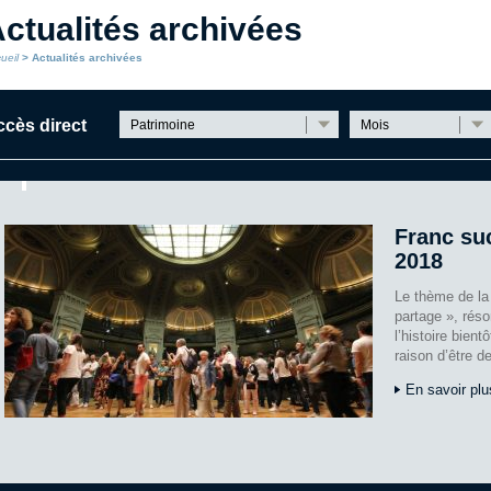
ctualités archivées
ueil
> Actualités archivées
cès direct
Patrimoine
Mois
Franc su
2018
Le thème de la 
partage », réso
l’histoire bient
raison d’être d
En savoir plu