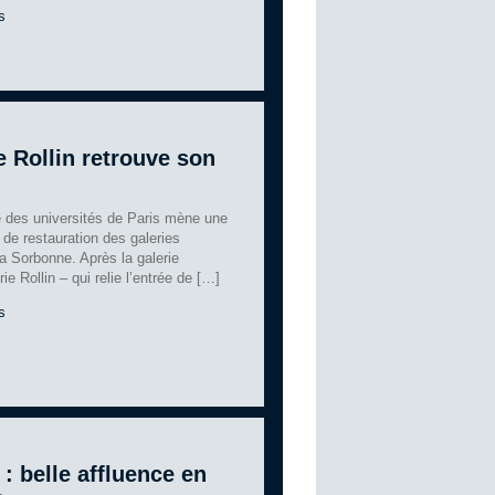
s
e Rollin retrouve son
e des universités de Paris mène une
e de restauration des galeries
la Sorbonne. Après la galerie
ie Rollin – qui relie l’entrée de […]
s
: belle affluence en