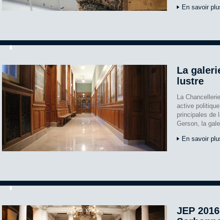
En savoir plu
La galeri
lustre
La Chancelleri
active politiqu
principales de 
Gerson, la galer
En savoir plu
JEP 2016 