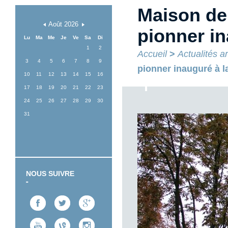
Maison de 
Août
2026
pionner in
Lu
Ma
Me
Je
Ve
Sa
Di
1
2
Accueil
>
Actualités a
3
4
5
6
7
8
9
pionner inauguré à l
10
11
12
13
14
15
16
17
18
19
20
21
22
23
24
25
26
27
28
29
30
31
NOUS SUIVRE