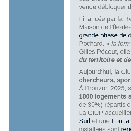
venue débloquer dé
Financée par la R
Maison de l’Île-de
grande phase de 
Pochard, «
la form
Gilles Pécout, ell
du territoire et d
Aujourd’hui, la C
chercheurs, sporti
À l’horizon 2025, s
1800 logements 
de 30%) répartis 
La CIUP accueille
Sud
et une
Fondat
installées sont
rén