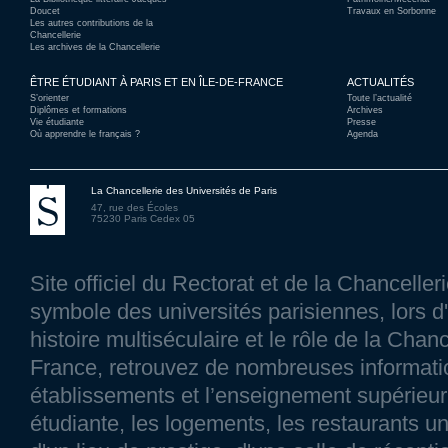
Doucet
Travaux en Sorbonne
Les autres contributions de la
Chancellerie
Les archives de la Chancellerie
ÊTRE ÉTUDIANT À PARIS ET EN ÎLE-DE-FRANCE
ACTUALITÉS
S’orienter
Toute l’actualité
Diplômes et formations
Archives
Vie étudiante
Presse
Où apprendre le français ?
Agenda
La Chancellerie des Universités de Paris
47, rue des Écoles
75230 Paris Cedex 05
Site officiel du Rectorat et de la Chancelle
symbole des universités parisiennes, lors d'
histoire multiséculaire et le rôle de la Chanc
France, retrouvez de nombreuses information
établissements et l’enseignement supérieur p
étudiante, les logements, les restaurants un