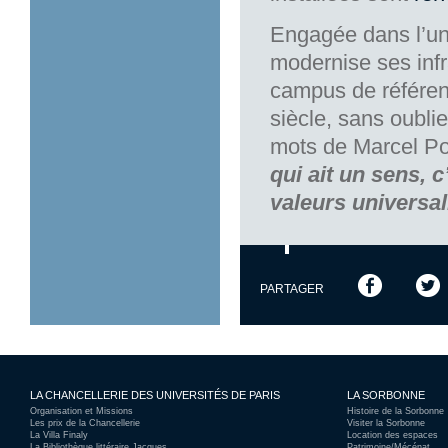
Engagée dans l’une
modernise ses infr
campus de référen
siècle, sans oublie
mots de Marcel Po
qui ait un sens, c
valeurs universali
PARTAGER
LA CHANCELLERIE DES UNIVERSITÉS DE PARIS
LA SORBONNE
Organisation et Missions
Histoire de la Sorbonne
Les prix de la Chancellerie
Visiter la Sorbonne
La Villa Finaly
Location des espaces
La Bibliothèque littéraire Jacques
Patrimoine/Mécénat