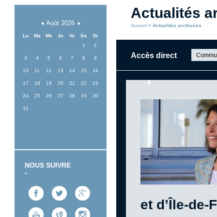
Actualités a
Août
2026
Accueil
> Actualités archivées
Lu
Ma
Me
Je
Ve
Sa
Di
1
2
Accès direct
Communa
3
4
5
6
7
8
9
et établi
10
11
12
13
14
15
16
17
18
19
20
21
22
23
24
25
26
27
28
29
30
31
NOUS SUIVRE
et d’Île-de-