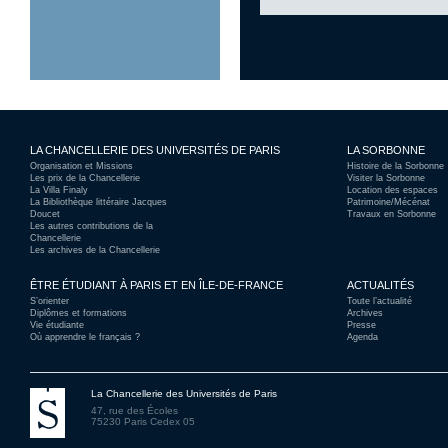
LA CHANCELLERIE DES UNIVERSITÉS DE PARIS
LA SORBONNE
Organisation et Missions
Histoire de la Sorbonne
Les prix de la Chancellerie
Visiter la Sorbonne
La Villa Finaly
Location des espaces
La Bibliothèque littéraire Jacques
Patrimoine/Mécénat
Doucet
Travaux en Sorbonne
Les autres contributions de la
Chancellerie
Les archives de la Chancellerie
ÊTRE ÉTUDIANT À PARIS ET EN ÎLE-DE-FRANCE
ACTUALITÉS
S’orienter
Toute l’actualité
Diplômes et formations
Archives
Vie étudiante
Presse
Où apprendre le français ?
Agenda
La Chancellerie des Universités de Paris
47, rue des Écoles
75230 Paris Cedex 05