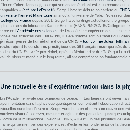
 Claude Cohen-Tannoudji, pour qui son ancien étudiant est « un homme qui a 
marquables » (
cité par LePoint.fr
), Serge Haroche débute sa carrière au
CNRS
’
université Pierre et Marie Curie
ainsi qu’à l’université de Yale. Professeur da
u
Collège de France
depuis 2001, Serge Haroche dirige actuellement le group
mples au sein du laboratoire Kastler Brossel (ENS/UPMC/CNRS/Collège de Fr
mbre de l’
Académie des sciences
, de l’Académie européenne des sciences 
tionale des sciences des États-Unis, il a été nommé administrateur du Collè
jà récompensé de la médaille d’or du CNRS
–
tout comme Jules Hoffman, 
roche rejoint le cercle très prestigieux des 56 français récompensés du 
ésident du CNRS : « Ce prix Nobel, après la Médaille d’or du CNRS qui lui a 
avail de pionnier mené sur le long terme, alliant compréhension fondamentale 
 Une nouvelle ère d’expérimentation dans la p
lon l’Académie royale des Sciences de Suède, « Les lauréats ont ouvert la v
expérimentation dans la physique quantique en démontrant l’observation direct
dividuelles sans les détruire ». Serge Haroche a en effet mis en œuvre des
mé
vatrices
visant à observer, mesurer et agir sur des particules quantiques u
e l’ordre de la milliseconde). Selon le CNRS, « il est l’un des pionniers de l’é
maine qui permet, par des expériences, d’éclairer les fondements de la théorie
ototypes basés sur un traitement quantique de l’information. ».