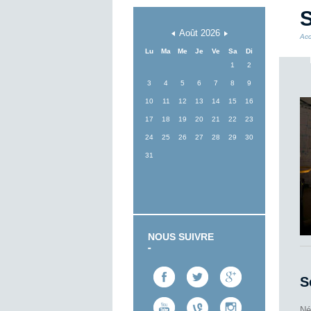
S
Août
2026
Acc
Lu
Ma
Me
Je
Ve
Sa
Di
1
2
3
4
5
6
7
8
9
10
11
12
13
14
15
16
17
18
19
20
21
22
23
24
25
26
27
28
29
30
31
NOUS SUIVRE
S
Né