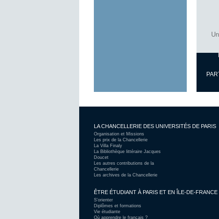
Un
PAR
LA CHANCELLERIE DES UNIVERSITÉS DE PARIS
Organisation et Missions
Les prix de la Chancellerie
La Villa Finaly
La Bibliothèque littéraire Jacques
Doucet
Les autres contributions de la
Chancellerie
Les archives de la Chancellerie
ÊTRE ÉTUDIANT À PARIS ET EN ÎLE-DE-FRANCE
S’orienter
Diplômes et formations
Vie étudiante
Où apprendre le français ?