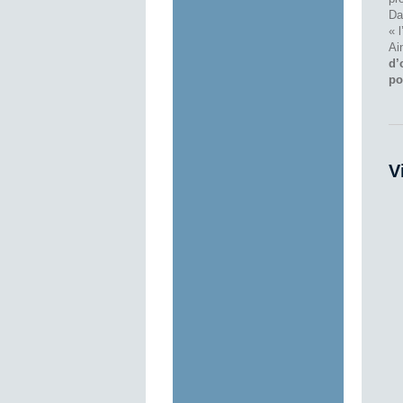
Da
« 
Ai
d’
po
V