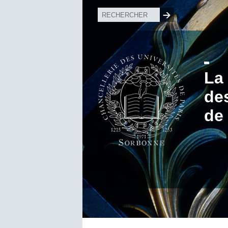
La
de
de 