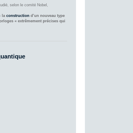
tudié, selon le comité Nobel,
 «
la
construction
d’un nouveau type
orloges « extrêmement précises qui
quantique