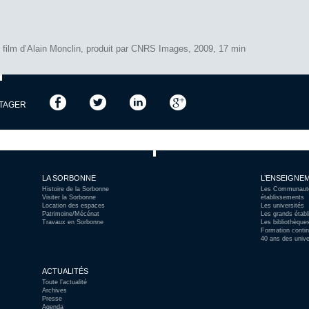
 film d’Alain Monclin, produit par CNRS Images, 2009, 17 min
TAGER
LA SORBONNE
L’ENSEIGNEM
Histoire de la Sorbonne
Les Communautés
Visiter la Sorbonne
établissements
Location des espaces
Les universités
Patrimoine/Mécénat
Les grands étab
Travaux en Sorbonne
Les bibliothèque
Formation contin
40 ans des unive
ACTUALITÉS
Toute l’actualité
Archives
Presse
Agenda