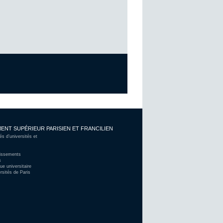
ENT SUPÉRIEUR PARISIEN ET FRANCILIEN
 d’universités et
lissements
s
ue universitaire
rsités de Paris