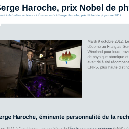
erge Haroche, prix Nobel de p
ueil
>
Actualités archivées
>
Évènements
> Serge Haroche, prix Nobel de physique 2012
Mardi 9 octobre 2012, Le
décerné au Français Ser
Wineland pour leurs trav
de physique atomique et
avait déjà été récompens
CNRS, plus haute distinc
erge Haroche, éminente personnalité de la rec
 en 1944 à Casablanca, ancien élève de l’
École normale supérieure
(ENS) où i