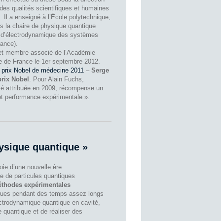
des qualités scientifiques et humaines
. Il a enseigné à l’École polytechnique,
ns la chaire de physique quantique
e d’électrodynamique des systèmes
ance).
et membre associé de l’Académie
ge de France le 1er septembre 2012.
prix Nobel de médecine 2011
–
Serge
prix Nobel
. Pour Alain Fuchs,
été attribuée en 2009, récompense un
et performance expérimentale ».
hysique quantique »
oie d’une nouvelle ère
e de particules quantiques
thodes expérimentales
niques pendant des temps assez longs
lectrodynamique quantique en cavité,
 quantique et de réaliser des