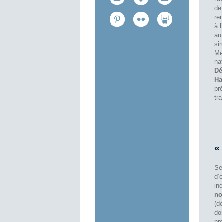
de
re
à l
a
si
Me
na
Dé
Ha
pr
tr
«
Se
d’
in
no
(d
do
pr