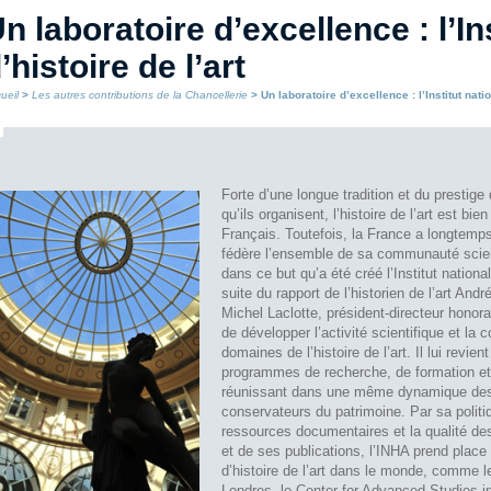
n laboratoire d’excellence : l’In
’histoire de l’art
ueil
>
Les autres contributions de la Chancellerie
> Un laboratoire d’excellence : l’Institut natio
Forte d’une longue tradition et du prestig
qu’ils organisent, l’histoire de l’art est bi
Français. Toutefois, la France a longtemps
fédère l’ensemble de sa communauté scient
dans ce but qu’a été créé l’Institut national
suite du rapport de l’historien de l’art And
Michel Laclotte, président-directeur honora
de développer l’activité scientifique et la 
domaines de l’histoire de l’art. Il lui revie
programmes de recherche, de formation et
réunissant dans une même dynamique des 
conservateurs du patrimoine. Par sa politi
ressources documentaires et la qualité d
et de ses publications, l’INHA prend place
d’histoire de l’art dans le monde, comme l
Londres, le Center for Advanced Studies i