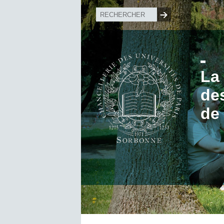
La
de
de 