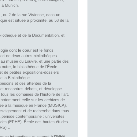
, à Munich.
, au 2 de la rue Vivienne, dans un
èque est située à proximité, au 58 de la
bliothèque et de la Documentation, et
ologie dont le cœur est le fonds
port de deux autres bibliothèques
 au musée du Louvre, et une partie des
 outre, la bibliothèque de l’École
et de petites expositions-dossiers
e la Bibliothèque.
besoins et des attentes de la
 et rencontres-débats, et développe
us les domaines de l’histoire de l’art.
, notamment celle sur les archives de
crée à la musique en France (MUSICA).
’enseignement et de recherche dans tous
 la période contemporaine : universités
 études (EPHE), École des hautes études
CNRS)…
ammes internationaux, permet à l’INHA