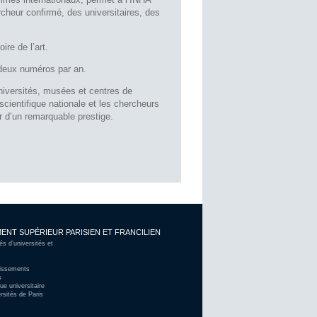
rcheur confirmé, des universitaires, des
ire de l’art.
e deux numéros par an.
universités, musées et centres de
cientifique nationale et les chercheurs
er d’un remarquable prestige.
ENT SUPÉRIEUR PARISIEN ET FRANCILIEN
 d’universités et
lissements
s
ue universitaire
rsités de Paris