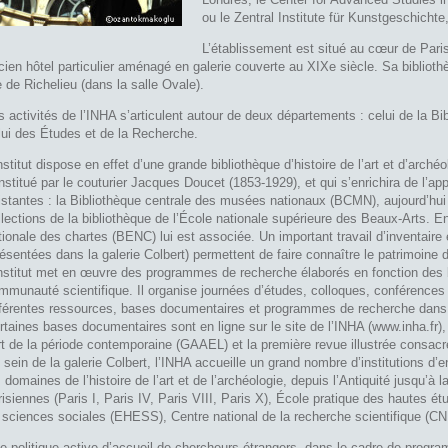
ou le Zentral Institute für Kunstgeschichte
L’établissement est situé au cœur de Paris
cien hôtel particulier aménagé en galerie couverte au XIXe siècle. Sa biblioth
e de Richelieu (dans la salle Ovale).
s activités de l’INHA s’articulent autour de deux départements : celui de la Bi
lui des Études et de la Recherche.
institut dispose en effet d’une grande bibliothèque d’histoire de l’art et d’arché
nstitué par le couturier Jacques Doucet (1853-1929), et qui s’enrichira de l’ap
istantes : la Bibliothèque centrale des musées nationaux (BCMN), aujourd’hui
llections de la bibliothèque de l’École nationale supérieure des Beaux-Arts. En
tionale des chartes (BENC) lui est associée. Un important travail d’inventaire 
résentées dans la galerie Colbert) permettent de faire connaître le patrimoine d
institut met en œuvre des programmes de recherche élaborés en fonction des 
mmunauté scientifique. Il organise journées d’études, colloques, conférences
fférentes ressources, bases documentaires et programmes de recherche dans to
rtaines bases documentaires sont en ligne sur le site de l’INHA (www.inha.fr)
art de la période contemporaine (GAAEL) et la première revue illustrée consa
 sein de la galerie Colbert, l’INHA accueille un grand nombre d’institutions d
s domaines de l’histoire de l’art et de l’archéologie, depuis l’Antiquité jusqu’à
risiennes (Paris I, Paris IV, Paris VIII, Paris X), École pratique des hautes
 sciences sociales (EHESS), Centre national de la recherche scientifique (
e politique active d’accueil de chercheurs étrangers, dans le cadre de progr