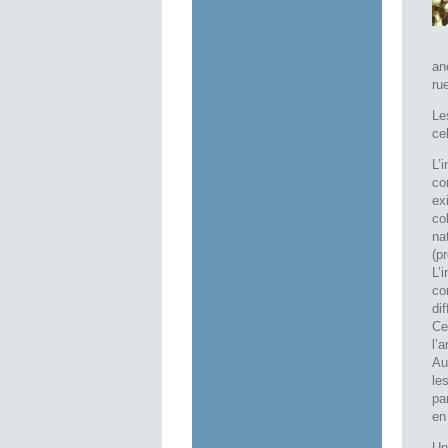
an
ru
Le
ce
L’
co
ex
co
na
(p
L’
co
di
Ce
l’
Au
le
pa
en
Un