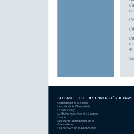
d’
co
L’
L’
L’
re
et
Si
LA CHANCELLERIE DES UNIVERSITÉS DE PARIS
Organisation et Missions
Les prix de la Chancellerie
La Villa Finaly
La Bibliothèque littéraire Jacques
Doucet
Les autres contributions de la
Chancellerie
Les archives de la Chancellerie