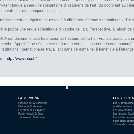
inviter chaque année une soixantaine d’historiens de l’art, du doctorant au che
nservateurs, des critiques d’art, etc.
établissement est également associé à différents réseaux internationaux d’histo
INHA publie une revue scientifique d’histoire de l’art, Perspective, à raison d
INHA est devenu le pôle fédérateur de l’histoire de l’art en France, associant 
cherche. Appelé à se développer et à renforcer les liens entre la communauté s
 institutions internationales travaillant dans ce domaine, il bénéficie à l’étrang
te :
http://www.inha.fr/
LA SORBONNE
L’ENSEIGNEM
Histoire de la Sorbonne
Les Communautés
Visiter la Sorbonne
établissements
Location des espaces
Les universités
Patrimoine/Mécénat
Les grands étab
Travaux en Sorbonne
Les bibliothèque
Formation contin
40 ans des unive