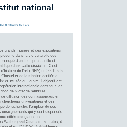
stitut national
nal d’histoire de l’art
e de grands musées et des expositions
en présente dans la vie culturelle des
 manqué d’un lieu qui accueille et
ifique dans cette discipline. C’est
 d’histoire de l’art (INHA) en 2001, à la
ré Chastel et de la mission confiée à
ire du musée du Louvre. L’objectif est
coopération internationale dans tous les
nt donc de piloter de multiples
 de diffusion des connaissances, en
chercheurs universitaires et des
que de recherche, l’ampleur de ses
es enseignements qui y sont dispensés
 aux côtés des grands instituts
es Warburg and Courtauld Institutes, à
n Visual Art (CASVA), à Washington,