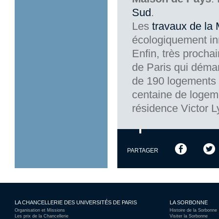
Sud
.
Les
travaux de la
écologiquement in
Enfin, très procha
de Paris qui démar
de 190 logements a
centaine de logeme
résidence Victor 
PARTAGER
LA CHANCELLERIE DES UNIVERSITÉS DE PARIS
LA SORBONNE
Organisation et Missions
Histoire de la Sorbonne
Les prix de la Chancellerie
Visiter la Sorbonne