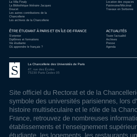
La Villa Finaly
Location des espaces
La Bibliothèque littéraire Jacques
Patrimoine/Mécénat
Doucet
Travaux en Sorbonne
Les autres contributions de la
Chancellerie
Les archives de la Chancellerie
ÊTRE ÉTUDIANT À PARIS ET EN ÎLE-DE-FRANCE
ACTUALITÉS
S’orienter
Toute l’actualité
Diplômes et formations
Archives
Vie étudiante
Presse
Où apprendre le français ?
Agenda
La Chancellerie des Universités de Paris
47, rue des Écoles
75230 Paris Cedex 05
Site officiel du Rectorat et de la Chancelle
symbole des universités parisiennes, lors d'
histoire multiséculaire et le rôle de la Chanc
France, retrouvez de nombreuses information
établissements et l’enseignement supérieur p
étudiante, les logements, les restaurants un