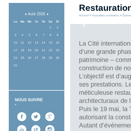
Restauration
Août
2026
Accueil
>
Actualités archivées
>
Évène
Lu
Ma
Me
Je
Ve
Sa
Di
1
2
3
4
5
6
7
8
9
La Cité internatio
10
11
12
13
14
15
16
d’une grande phas
17
18
19
20
21
22
23
24
25
26
27
28
29
30
patrimoine – com
31
construction de n
L’objectif est d’a
ses prestations. L
méticuleuse restau
architecturaux de l
NOUS SUIVRE
Puis le 19 mai, la
autorisant la cons
Autant d’événements