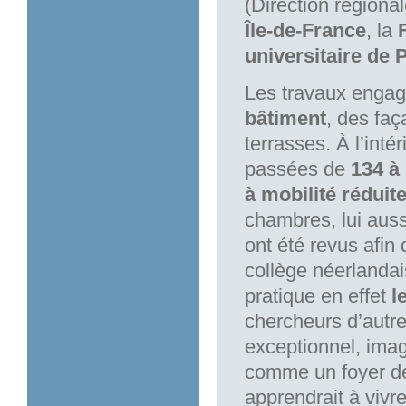
(Direction régional
Île-de-France
, la
universitaire de 
Les travaux engag
bâtiment
, des fa
terrasses. À l’inté
passées de
134 à
à mobilité réduit
chambres, lui aus
ont été revus afin
collège néerlandai
pratique en effet
l
chercheurs d’autre
exceptionnel, ima
comme un foyer de
apprendrait à vivr