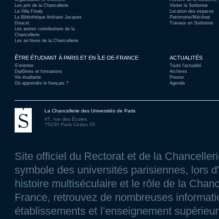
Les prix de la Chancellerie
Visiter la Sorbonne
La Villa Finaly
Location des espaces
La Bibliothèque littéraire Jacques
Patrimoine/Mécénat
Doucet
Travaux en Sorbonne
Les autres contributions de la
Chancellerie
Les archives de la Chancellerie
ÊTRE ÉTUDIANT À PARIS ET EN ÎLE-DE-FRANCE
ACTUALITÉS
S’orienter
Toute l’actualité
Diplômes et formations
Archives
Vie étudiante
Presse
Où apprendre le français ?
Agenda
La Chancellerie des Universités de Paris
47, rue des Écoles
75230 Paris Cedex 05
Site officiel du Rectorat et de la Chancelle
symbole des universités parisiennes, lors d'
histoire multiséculaire et le rôle de la Chanc
France, retrouvez de nombreuses information
établissements et l’enseignement supérieur p