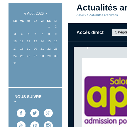
Actualités a
Août
2026
Accueil
> Actualités archivées
Lu
Ma
Me
Je
Ve
Sa
Di
1
2
Accès direct
Catégor
3
4
5
6
7
8
9
10
11
12
13
14
15
16
17
18
19
20
21
22
23
24
25
26
27
28
29
30
31
NOUS SUIVRE