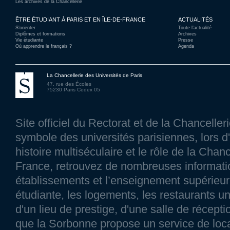
Les archives de la Chancellerie
ÊTRE ÉTUDIANT À PARIS ET EN ÎLE-DE-FRANCE
ACTUALITÉS
S’orienter
Toute l’actualité
Diplômes et formations
Archives
Vie étudiante
Presse
Où apprendre le français ?
Agenda
La Chancellerie des Universités de Paris
47, rue des Écoles
75230 Paris Cedex 05
Site officiel du Rectorat et de la Chancelle
symbole des universités parisiennes, lors d'
histoire multiséculaire et le rôle de la Chanc
France, retrouvez de nombreuses information
établissements et l’enseignement supérieur p
étudiante, les logements, les restaurants un
d'un lieu de prestige, d'une salle de réce
que la Sorbonne propose un service de loca