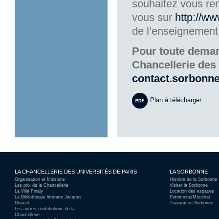
souhaitez vous ren
vous sur
http://www
de l’enseignement 
Pour toute deman
Chancellerie des 
contact.sorbonn
Plan à télécharger
LA CHANCELLERIE DES UNIVERSITÉS DE PARIS
LA SORBONNE
Organisation et Missions
Histoire de la Sorbonne
Les prix de la Chancellerie
Visiter la Sorbonne
La Villa Finaly
Location des espaces
La Bibliothèque littéraire Jacques
Patrimoine/Mécénat
Doucet
Travaux en Sorbonne
Les autres contributions de la
Chancellerie