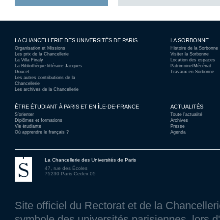
LA CHANCELLERIE DES UNIVERSITÉS DE PARIS
LA SORBONNE
Organisation et Missions
Histoire de la Sorbonne
Les prix de la Chancellerie
Visiter la Sorbonne
La Villa Finaly
Location des espaces
La Bibliothèque littéraire Jacques
Patrimoine/Mécénat
Doucet
Travaux en Sorbonne
Les autres contributions de la
Chancellerie
Les archives de la Chancellerie
ÊTRE ÉTUDIANT À PARIS ET EN ÎLE-DE-FRANCE
ACTUALITÉS
S’orienter
Toute l’actualité
Diplômes et formations
Archives
Vie étudiante
Presse
Où apprendre le français ?
Agenda
La Chancellerie des Universités de Paris
47, rue des Écoles
75230 Paris Cedex 05
Site officiel du Rectorat et de la Chancelle
symbole des universités parisiennes, lors d'