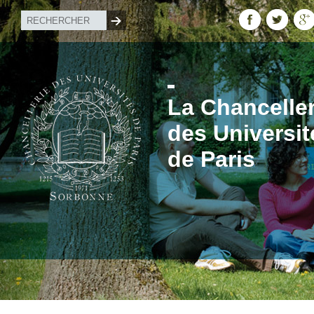
La Chanceller
des Universit
de Paris