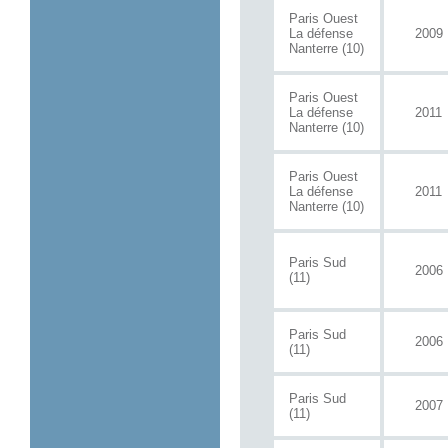
Paris Ouest
La défense
2009
Nanterre (10)
Paris Ouest
La défense
2011
Nanterre (10)
Paris Ouest
La défense
2011
Nanterre (10)
Paris Sud
2006
(11)
Paris Sud
2006
(11)
Paris Sud
2007
(11)