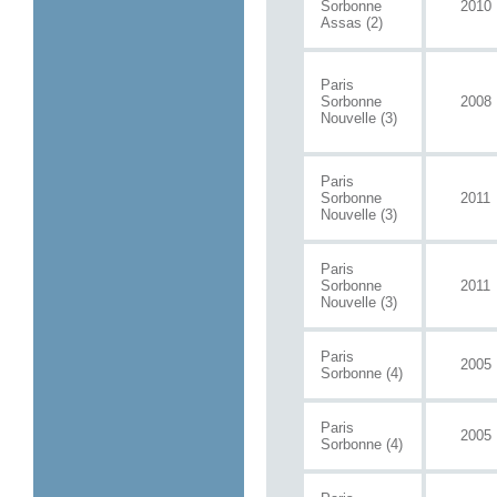
Sorbonne
2010
Assas (2)
Paris
Sorbonne
2008
Nouvelle (3)
Paris
Sorbonne
2011
Nouvelle (3)
Paris
Sorbonne
2011
Nouvelle (3)
Paris
2005
Sorbonne (4)
Paris
2005
Sorbonne (4)