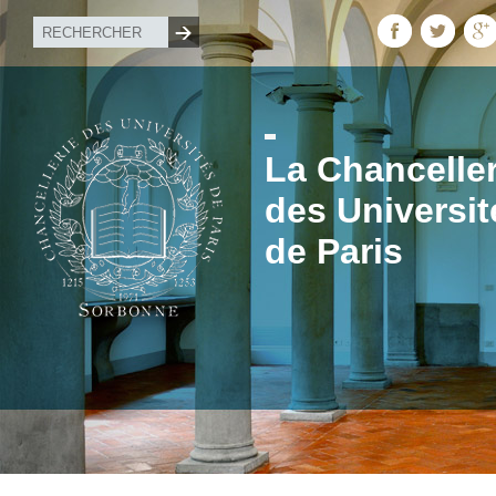
La Chanceller
des Universit
de Paris