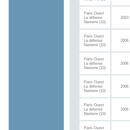
Paris Ouest
La défense
2003
Nanterre (10)
Paris Ouest
La défense
2006
Nanterre (10)
Paris Ouest
La défense
2006
Nanterre (10)
Paris Ouest
La défense
2006
Nanterre (10)
Paris Ouest
La défense
2006
Nanterre (10)
Paris Ouest