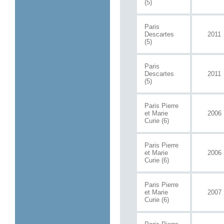
(5)
Paris
Descartes
2011
(5)
Paris
Descartes
2011
(5)
Paris Pierre
et Marie
2006
Curie (6)
Paris Pierre
et Marie
2006
Curie (6)
Paris Pierre
et Marie
2007
Curie (6)