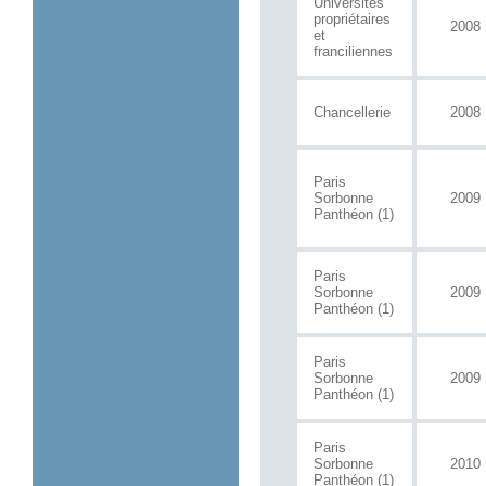
Universités
propriétaires
2008
et
franciliennes
Chancellerie
2008
Paris
Sorbonne
2009
Panthéon (1)
Paris
Sorbonne
2009
Panthéon (1)
Paris
Sorbonne
2009
Panthéon (1)
Paris
Sorbonne
2010
Panthéon (1)