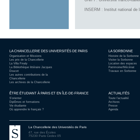
INSERM : Institut national de 
LA CHANCELLERIE DES UNIVERSITÉS DE PARIS
LA SORBONNE
Organisation et Missions
Histoire de la Sorbonne
Les prix de la Chancellerie
Visiter la Sorbonne
La Villa Finaly
Location des espaces
La Bibliothèque littéraire Jacques
Patrimoine/Mécénat
Doucet
Travaux en Sorbonne
Les autres contributions de la
Chancellerie
Les archives de la Chancellerie
ÊTRE ÉTUDIANT À PARIS ET EN ÎLE-DE-FRANCE
ACTUALITÉS
S’orienter
Toute l’actualité
Diplômes et formations
Archives
Vie étudiante
Presse
Où apprendre le français ?
Agenda
La Chancellerie des Universités de Paris
47, rue des Écoles
75230 Paris Cedex 05