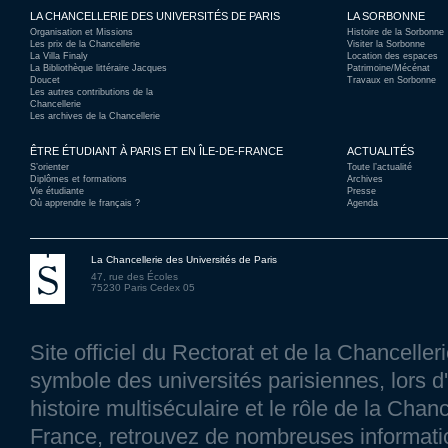
LA CHANCELLERIE DES UNIVERSITÉS DE PARIS
LA SORBONNE
Organisation et Missions
Histoire de la Sorbonne
Les prix de la Chancellerie
Visiter la Sorbonne
La Villa Finaly
Location des espaces
La Bibliothèque littéraire Jacques
Patrimoine/Mécénat
Doucet
Travaux en Sorbonne
Les autres contributions de la
Chancellerie
Les archives de la Chancellerie
ÊTRE ÉTUDIANT À PARIS ET EN ÎLE-DE-FRANCE
ACTUALITÉS
S’orienter
Toute l’actualité
Diplômes et formations
Archives
Vie étudiante
Presse
Où apprendre le français ?
Agenda
La Chancellerie des Universités de Paris
47, rue des Écoles
75230 Paris Cedex 05
Site officiel du Rectorat et de la Chancelle
symbole des universités parisiennes, lors d'
histoire multiséculaire et le rôle de la Chanc
France, retrouvez de nombreuses information