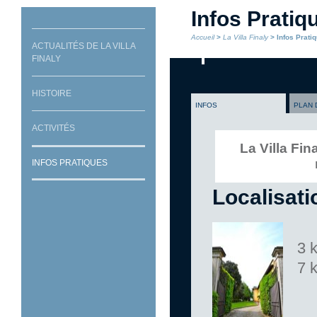
Infos Pratiq
Accueil
>
La Villa Finaly
> Infos Prati
ACTUALITÉS DE LA VILLA
FINALY
HISTOIRE
INFOS
PLAN 
ACTIVITÉS
La Villa Fi
INFOS PRATIQUES
Localisatio
3 
7 