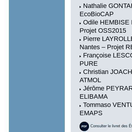
Nathalie GONTAR
EcoBioCAP
Odile HEMBISE 
Projet OSS2015
Pierre LAYROLLE,
Nantes – Projet
Françoise LESCO
PURE
Christian JOACHI
ATMOL
Jérôme PEYRARD
ELIBAMA
Tommaso VENTURI
EMAPS
Consulter le livret des
É