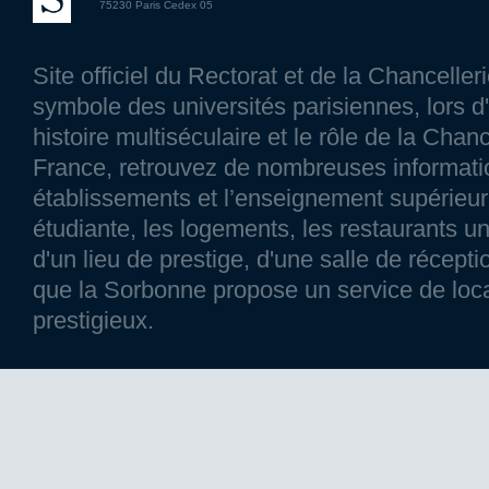
75230 Paris Cedex 05
Site officiel du Rectorat et de la Chancelle
symbole des universités parisiennes, lors d'
histoire multiséculaire et le rôle de la Chanc
France, retrouvez de nombreuses information
établissements et l’enseignement supérieur p
étudiante, les logements, les restaurants un
d'un lieu de prestige, d'une salle de réce
que la Sorbonne propose un service de loca
prestigieux.