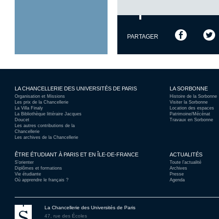
PARTAGER
LA CHANCELLERIE DES UNIVERSITÉS DE PARIS
LA SORBONNE
Organisation et Missions
Histoire de la Sorbonne
Les prix de la Chancellerie
Visiter la Sorbonne
La Villa Finaly
Location des espaces
La Bibliothèque littéraire Jacques
Patrimoine/Mécénat
Doucet
Travaux en Sorbonne
Les autres contributions de la
Chancellerie
Les archives de la Chancellerie
ÊTRE ÉTUDIANT À PARIS ET EN ÎLE-DE-FRANCE
ACTUALITÉS
S’orienter
Toute l’actualité
Diplômes et formations
Archives
Vie étudiante
Presse
Où apprendre le français ?
Agenda
La Chancellerie des Universités de Paris
47, rue des Écoles