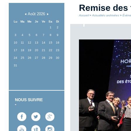
Remise des 
Août
2026
Accueil
>
Actualités archivées
>
Évène
Lu
Ma
Me
Je
Ve
Sa
Di
1
2
3
4
5
6
7
8
9
10
11
12
13
14
15
16
17
18
19
20
21
22
23
24
25
26
27
28
29
30
31
NOUS SUIVRE