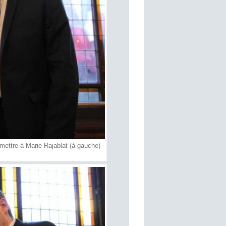
emettre à Marie Rajablat (à gauche)