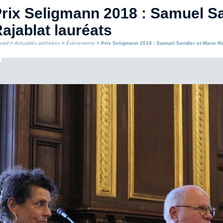
rix Seligmann 2018 : Samuel Sa
ajablat lauréats
ueil
>
Actualités archivées
>
Évènements
> Prix Seligmann 2018 : Samuel Sandler et Marie Ra