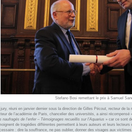
Stefano Bosi remettant le prix à Samuel Sand
 jury, réuni en janvier dernier sous la direction de Gilles Pécout, recteur de l
cteur de l’académie de Paris, chancelier des universités, a ainsi récompensé
s naufragés de l’enfer – Témoignages recueillis sur l’Aquarius
» car ce sont de
moignent de tragédies différentes permettent à leurs auteurs et leurs lecteurs 
cessaire : dire la souffrance, ne pas oublier, donner des visages aux victimes