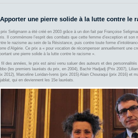
 Apporter une pierre solide à la lutte contre le 
 prix Seligmann a été créé en 2003 grâce à un don fait par Françoise Seligman
ris. Il commémore l’esprit des combats que cette femme d’exception et son ma
ntre le nazisme au sein de la Résistance, puis contre toute forme d’intoléranc
erre d’Algérie. Ce prix a « pour vocation de récompenser annuellement une cré
portant une pierre solide à la lutte contre le racisme ».
 fil des années, le prix est ainsi venu saluer des auteurs et des personnalité
bbo (les premiers lauréats du prix, en 2004), Bachir Hadjadj (Prix 2007), Lili
rix 2012), Marceline Loridan-Ivens (prix 2015) Alain Chouraqui (prix 2016) et 
jablat, qui en deviennent les 15e lauréats.