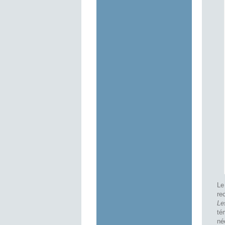
Le
re
Le
té
né