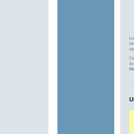
Lo
fo
sp
Ce
du
li
U