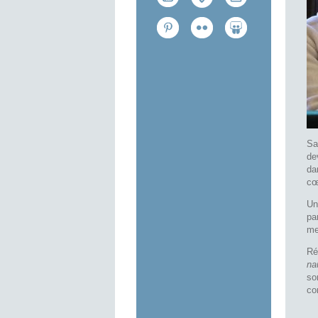
Sa
de
da
cœ
Un
pa
me
Ré
na
so
co