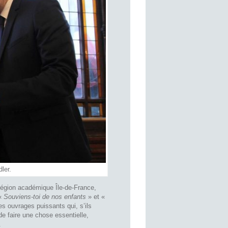
ler.
a région académique Île-de-France,
 «
Souviens-toi de nos enfants
» et «
s ouvrages puissants qui, s’ils
de faire une chose essentielle,
.