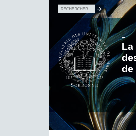
La
de
de 