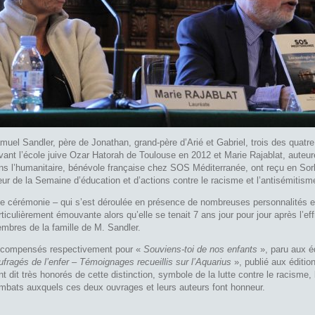
muel Sandler, père de Jonathan, grand-père d’Arié et Gabriel, trois des quatre
vant l’école juive Ozar Hatorah de Toulouse en 2012 et Marie Rajablat, auteure
ns l’humanitaire, bénévole française chez SOS Méditerranée, ont reçu en So
ur de la Semaine d’éducation et d’actions contre le racisme et l’antisémitisme
e cérémonie – qui s’est déroulée en présence de nombreuses personnalités et
rticulièrement émouvante alors qu’elle se tenait 7 ans jour pour jour après l’eff
mbres de la famille de M. Sandler.
compensés respectivement pour «
Souviens-toi de nos enfants
», paru aux é
ufragés de l’enfer – Témoignages recueillis sur l’Aquarius
», publié aux éditio
nt dit très honorés de cette distinction, symbole de la lutte contre le racisme, l
mbats auxquels ces deux ouvrages et leurs auteurs font honneur.