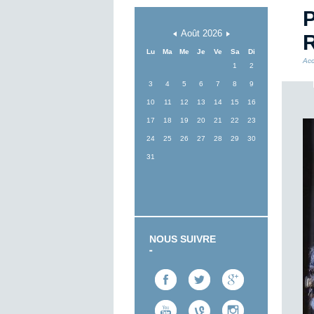
P
Août
2026
R
Lu
Ma
Me
Je
Ve
Sa
Di
Acc
1
2
3
4
5
6
7
8
9
10
11
12
13
14
15
16
17
18
19
20
21
22
23
24
25
26
27
28
29
30
31
NOUS SUIVRE