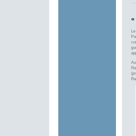
«
Le
Pa
co
gu
ap
Au
Ra
(p
Ra