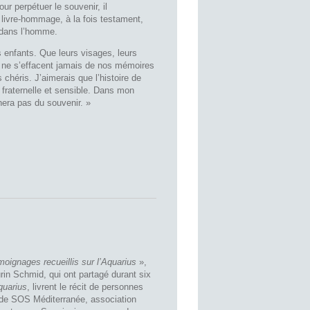
our perpétuer le souvenir, il
 livre-hommage, à la fois testament,
t dans l’homme.
s enfants. Que leurs visages, leurs
, ne s’effacent jamais de nos mémoires
 chéris. J’aimerais que l’histoire de
 fraternelle et sensible. Dans mon
hera pas du souvenir. »
moignages recueillis sur l’Aquarius
»,
rin Schmid, qui ont partagé durant six
quarius
, livrent le récit de personnes
de SOS Méditerranée, association