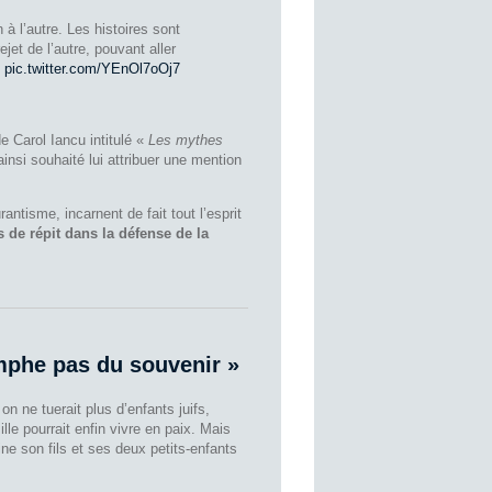
 l’autre. Les histoires sont
jet de l’autre, pouvant aller
.
pic.twitter.com/YEnOl7oOj7
e Carol Iancu intitulé «
Les mythes
ainsi souhaité lui attribuer une mention
rantisme, incarnent de fait tout l’esprit
as de répit dans la défense de la
mphe pas du souvenir »
n ne tuerait plus d’enfants juifs,
lle pourrait enfin vivre en paix. Mais
ne son fils et ses deux petits-enfants