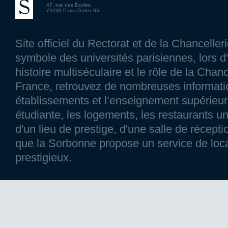
47, rue des Écoles
75230 Paris Cedex 05
Site officiel du Rectorat et de la Chancelle
symbole des universités parisiennes, lors d'
histoire multiséculaire et le rôle de la Chanc
France, retrouvez de nombreuses information
établissements et l’enseignement supérieur p
étudiante, les logements, les restaurants un
d'un lieu de prestige, d'une salle de réce
que la Sorbonne propose un service de loca
prestigieux.