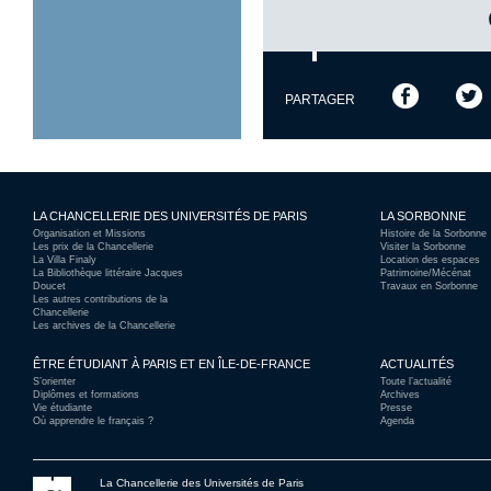
PARTAGER
LA CHANCELLERIE DES UNIVERSITÉS DE PARIS
LA SORBONNE
Organisation et Missions
Histoire de la Sorbonne
Les prix de la Chancellerie
Visiter la Sorbonne
La Villa Finaly
Location des espaces
La Bibliothèque littéraire Jacques
Patrimoine/Mécénat
Doucet
Travaux en Sorbonne
Les autres contributions de la
Chancellerie
Les archives de la Chancellerie
ÊTRE ÉTUDIANT À PARIS ET EN ÎLE-DE-FRANCE
ACTUALITÉS
S’orienter
Toute l’actualité
Diplômes et formations
Archives
Vie étudiante
Presse
Où apprendre le français ?
Agenda
La Chancellerie des Universités de Paris