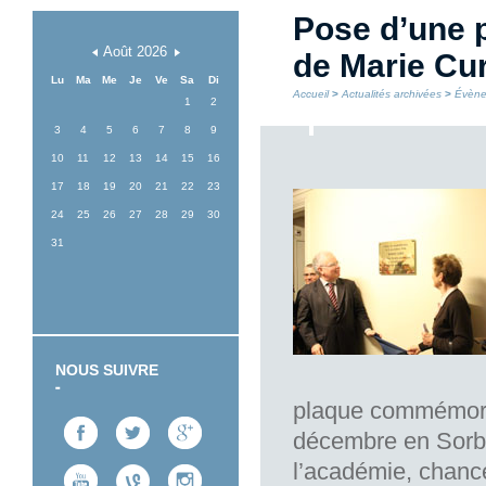
Pose d’une 
Août
2026
de Marie Cur
Lu
Ma
Me
Je
Ve
Sa
Di
Accueil
>
Actualités archivées
>
Évène
1
2
3
4
5
6
7
8
9
10
11
12
13
14
15
16
17
18
19
20
21
22
23
24
25
26
27
28
29
30
31
NOUS SUIVRE
plaque commémorat
décembre en Sorbo
l’académie, chance