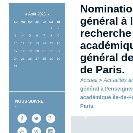
Nominatio
Août
2026
général à 
Lu
Ma
Me
Je
Ve
Sa
Di
1
2
recherche 
3
4
5
6
7
8
9
académique
10
11
12
13
14
15
16
17
18
19
20
21
22
23
général de
24
25
26
27
28
29
30
de Paris.
31
Accueil
>
Actualités a
général à l’enseignem
académique Île-de-Fr
NOUS SUIVRE
Paris.