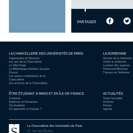
PARTAGER
LA CHANCELLERIE DES UNIVERSITÉS DE PARIS
LA SORBONNE
Organisation et Missions
Histoire de la Sorbonne
Les prix de la Chancellerie
Visiter la Sorbonne
La Villa Finaly
Location des espaces
La Bibliothèque littéraire Jacques
Patrimoine/Mécénat
Doucet
Travaux en Sorbonne
Les autres contributions de la
Chancellerie
Les archives de la Chancellerie
ÊTRE ÉTUDIANT À PARIS ET EN ÎLE-DE-FRANCE
ACTUALITÉS
S’orienter
Toute l’actualité
Diplômes et formations
Archives
Vie étudiante
Presse
Où apprendre le français ?
Agenda
La Chancellerie des Universités de Paris
47, rue des Écoles