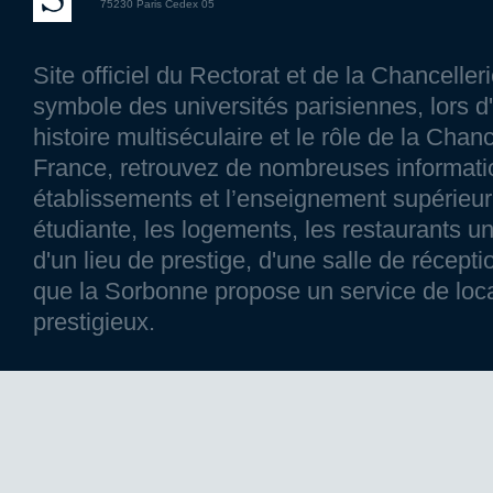
75230 Paris Cedex 05
Site officiel du Rectorat et de la Chancelle
symbole des universités parisiennes, lors d'
histoire multiséculaire et le rôle de la Chanc
France, retrouvez de nombreuses information
établissements et l’enseignement supérieur p
étudiante, les logements, les restaurants un
d'un lieu de prestige, d'une salle de réce
que la Sorbonne propose un service de loca
prestigieux.