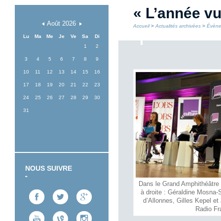
« L’année vu
Août
2026
Accueil
>
Actualités archivées
>
Évène
Lu
Ma
Me
Je
Ve
Sa
Di
1
2
3
4
5
6
7
8
9
10
11
12
13
14
15
16
17
18
19
20
21
22
23
24
25
26
27
28
29
30
31
NOUS SUIVRE
Dans le Grand Amphithéâtre
à droite : Géraldine Mosna
d’Allonnes, Gilles Kepel e
Radio Fr