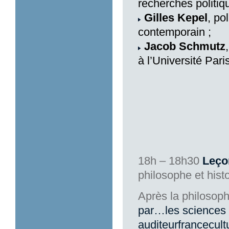
recherches politiq
Gilles Kepel
, po
contemporain ;
Jacob Schmutz
à l’Université Par
18h – 18h30
Leço
philosophe et hist
Après la philosoph
par…les sciences
auditeurfrancecul