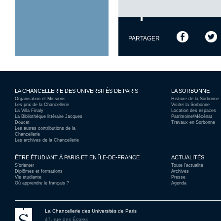
PARTAGER
LA CHANCELLERIE DES UNIVERSITÉS DE PARIS
LA SORBONNE
Organisation et Missions
Histoire de la Sorbonne
Les prix de la Chancellerie
Visiter la Sorbonne
La Villa Finaly
Location des espaces
La Bibliothèque littéraire Jacques
Patrimoine/Mécénat
Doucet
Travaux en Sorbonne
Les autres contributions de la
Chancellerie
Les archives de la Chancellerie
ÊTRE ÉTUDIANT À PARIS ET EN ÎLE-DE-FRANCE
ACTUALITÉS
S’orienter
Toute l’actualité
Diplômes et formations
Archives
Vie étudiante
Presse
Où apprendre le français ?
Agenda
La Chancellerie des Universités de Paris
47, rue des Écoles