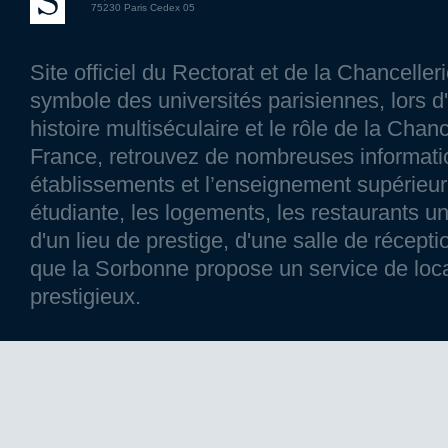
75230 Paris Cedex 05
Site officiel du Rectorat et de la Chancelle
symbole des universités parisiennes, lors d'
histoire multiséculaire et le rôle de la Chanc
France, retrouvez de nombreuses information
établissements et l’enseignement supérieur p
étudiante, les logements, les restaurants un
d'un lieu de prestige, d'une salle de réce
que la Sorbonne propose un service de loca
prestigieux.