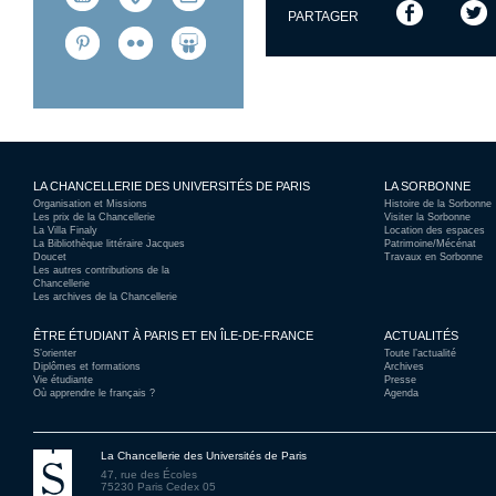
PARTAGER
LA CHANCELLERIE DES UNIVERSITÉS DE PARIS
LA SORBONNE
Organisation et Missions
Histoire de la Sorbonne
Les prix de la Chancellerie
Visiter la Sorbonne
La Villa Finaly
Location des espaces
La Bibliothèque littéraire Jacques
Patrimoine/Mécénat
Doucet
Travaux en Sorbonne
Les autres contributions de la
Chancellerie
Les archives de la Chancellerie
ÊTRE ÉTUDIANT À PARIS ET EN ÎLE-DE-FRANCE
ACTUALITÉS
S’orienter
Toute l’actualité
Diplômes et formations
Archives
Vie étudiante
Presse
Où apprendre le français ?
Agenda
La Chancellerie des Universités de Paris
47, rue des Écoles
75230 Paris Cedex 05