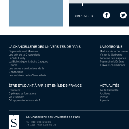
PARTAGER
LA CHANCELLERIE DES UNIVERSITÉS DE PARIS
LA SORBONNE
Organisation et Missions
Histoire de la Sorbonne
Les prix de la Chancellerie
Visiter la Sorbonne
La Villa Finaly
Location des espaces
La Bibliothèque littéraire Jacques
Patrimoine/Mécénat
Doucet
Travaux en Sorbonne
Les autres contributions de la
Chancellerie
Les archives de la Chancellerie
ÊTRE ÉTUDIANT À PARIS ET EN ÎLE-DE-FRANCE
ACTUALITÉS
S’orienter
Toute l’actualité
Diplômes et formations
Archives
Vie étudiante
Presse
Où apprendre le français ?
Agenda
La Chancellerie des Universités de Paris
47, rue des Écoles
75230 Paris Cedex 05