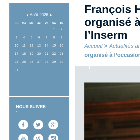
François H
Août
2026
organisé à
Lu
Ma
Me
Je
Ve
Sa
Di
1
2
l’Inserm
3
4
5
6
7
8
9
Accueil
>
Actualités a
10
11
12
13
14
15
16
17
18
19
20
21
22
23
organisé à l’occasio
24
25
26
27
28
29
30
31
NOUS SUIVRE