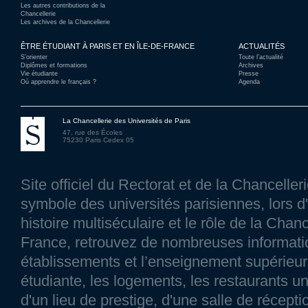
Les autres contributions de la
Chancellerie
Les archives de la Chancellerie
ÊTRE ÉTUDIANT À PARIS ET EN ÎLE-DE-FRANCE
ACTUALITÉS
S’orienter
Toute l’actualité
Diplômes et formations
Archives
Vie étudiante
Presse
Où apprendre le français ?
Agenda
La Chancellerie des Universités de Paris
47, rue des Écoles
75230 Paris Cedex 05
Site officiel du Rectorat et de la Chancelle
symbole des universités parisiennes, lors d'
histoire multiséculaire et le rôle de la Chanc
France, retrouvez de nombreuses information
établissements et l’enseignement supérieur p
étudiante, les logements, les restaurants un
d'un lieu de prestige, d'une salle de réce