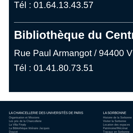
Tél : 01.64.13.43.57
Bibliothèque du Centr
Rue Paul Armangot / 94400 
Tél : 01.41.80.73.51
LA CHANCELLERIE DES UNIVERSITÉS DE PARIS
LA SORBONNE
Organisation et Missions
Histoire de la Sorbonne
Les prix de la Chancellerie
Visiter la Sorbonne
La Villa Finaly
Location des espaces
La Bibliothèque littéraire Jacques
Patrimoine/Mécénat
Doucet
Travaux en Sorbonne