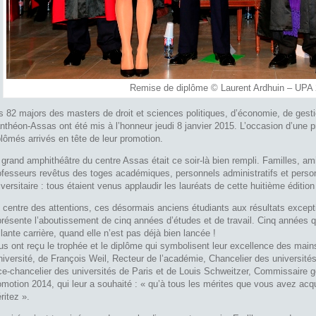
Remise de diplôme © Laurent Ardhuin – UPA
s 82 majors des masters de droit et sciences politiques, d’économie, de gesti
nthéon-Assas ont été mis à l’honneur jeudi 8 janvier 2015. L’occasion d’une p
plômés arrivés en tête de leur promotion.
 grand amphithéâtre du centre Assas était ce soir-là bien rempli. Familles, a
ofesseurs revêtus des toges académiques, personnels administratifs et person
iversitaire : tous étaient venus applaudir les lauréats de cette huitième éditio
 centre des attentions, ces désormais anciens étudiants aux résultats excepti
présente l’aboutissement de cinq années d’études et de travail. Cinq années qu
illante carrière, quand elle n’est pas déjà bien lancée !
us ont reçu le trophée et le diplôme qui symbolisent leur excellence des mai
université, de François Weil, Recteur de l’académie, Chancelier des université
ce-chancelier des universités de Paris et de Louis Schweitzer, Commissaire gé
omotion 2014, qui leur a souhaité : « qu’à tous les mérites que vous avez acq
ritez ».