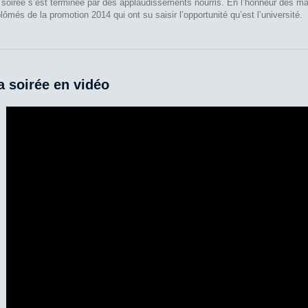
 soirée s’est terminée par des applaudissements nourris. En l’honneur des maj
plômés de la promotion 2014 qui ont su saisir l’opportunité qu’est l’université.
a soirée en vidéo