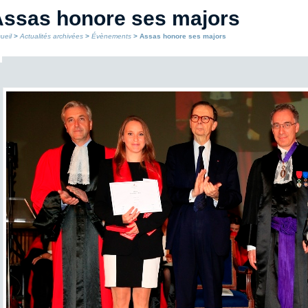
ssas honore ses majors
ueil
>
Actualités archivées
>
Évènements
> Assas honore ses majors