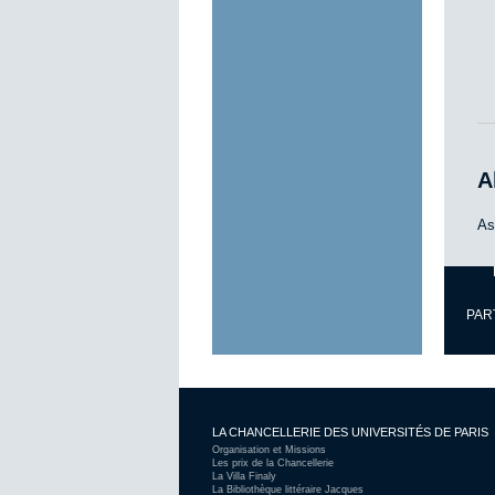
A
As
PAR
LA CHANCELLERIE DES UNIVERSITÉS DE PARIS
Organisation et Missions
Les prix de la Chancellerie
La Villa Finaly
La Bibliothèque littéraire Jacques