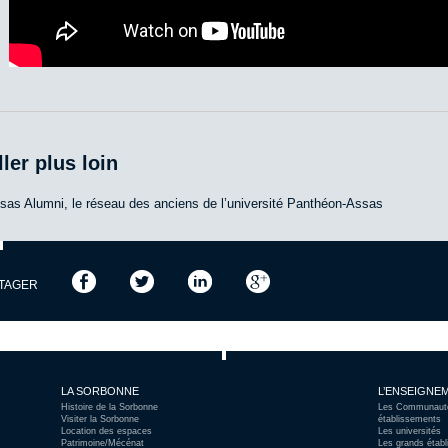
ller plus loin
sas Alumni, le réseau des anciens de l’université Panthéon-Assas
TAGER
LA SORBONNE
L’ENSEIGNEM
Histoire de la Sorbonne
Les Communautés
Visiter la Sorbonne
établissements
Location des espaces
Les universités
Patrimoine/Mécénat
Les grands étab