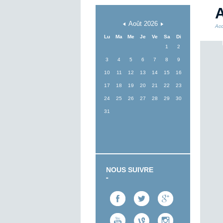
A
Août
2026
Acc
Lu
Ma
Me
Je
Ve
Sa
Di
1
2
3
4
5
6
7
8
9
10
11
12
13
14
15
16
17
18
19
20
21
22
23
24
25
26
27
28
29
30
31
NOUS SUIVRE