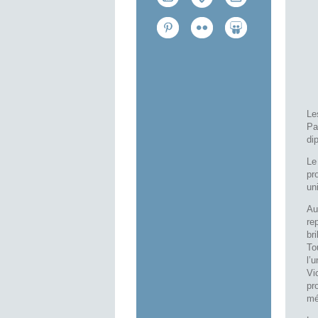
Le
Pa
di
Le
pr
un
Au
re
br
To
l’
Vi
pr
mé