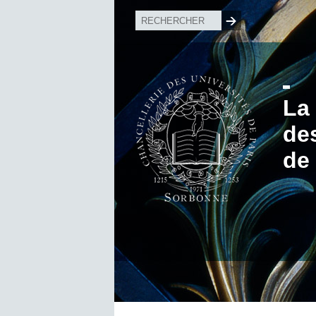
La
de
de 