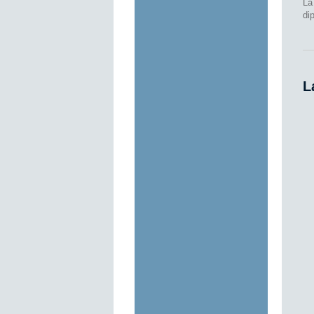
La
di
L