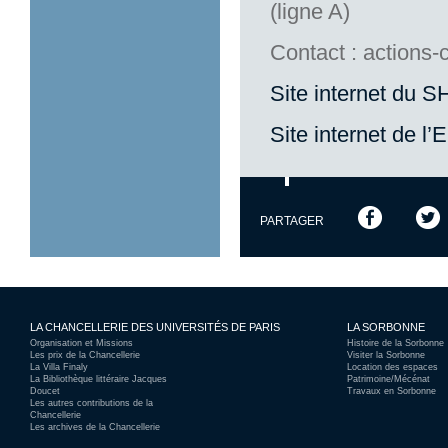
(ligne A)
Contact : actions-
Site internet du 
Site internet de l
PARTAGER
LA CHANCELLERIE DES UNIVERSITÉS DE PARIS
LA SORBONNE
Organisation et Missions
Histoire de la Sorbonne
Les prix de la Chancellerie
Visiter la Sorbonne
La Villa Finaly
Location des espaces
La Bibliothèque littéraire Jacques
Patrimoine/Mécénat
Doucet
Travaux en Sorbonne
Les autres contributions de la
Chancellerie
Les archives de la Chancellerie