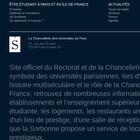
ÊTRE ÉTUDIANT À PARIS ET EN ÎLE-DE-FRANCE
ACTUALITÉS
S’orienter
Toute l’actualité
Diplômes et formations
Archives
Vie étudiante
Presse
Où apprendre le français ?
Agenda
La Chancellerie des Universités de Paris
47, rue des Écoles
75230 Paris Cedex 05
Site officiel du Rectorat et de la Chancelle
symbole des universités parisiennes, lors d'
histoire multiséculaire et le rôle de la Chanc
France, retrouvez de nombreuses information
établissements et l’enseignement supérieur p
étudiante, les logements, les restaurants un
d'un lieu de prestige, d'une salle de réce
que la Sorbonne propose un service de loca
prestigieux.