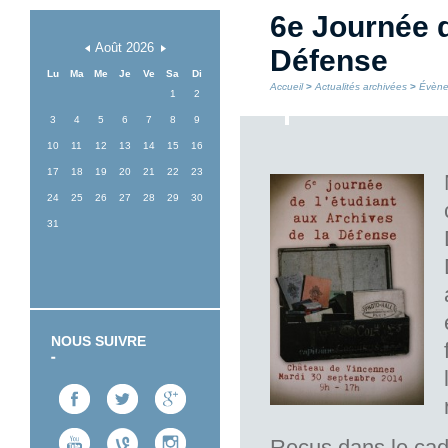
6e Journée d
Août
2026
Défense
Lu
Ma
Me
Je
Ve
Sa
Di
Accueil
>
Actualités archivées
>
Évène
1
2
3
4
5
6
7
8
9
10
11
12
13
14
15
16
17
18
19
20
21
22
23
24
25
26
27
28
29
30
31
NOUS SUIVRE
Reçus dans le cad