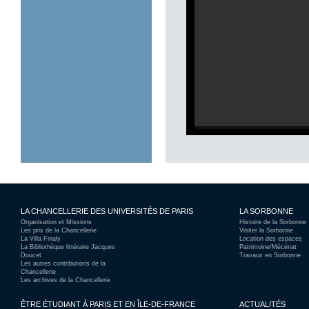
Gra
LA CHANCELLERIE DES UNIVERSITÉS DE PARIS
LA SORBONNE
Organisation et Missions
Histoire de la Sorbonne
Les prix de la Chancellerie
Visiter la Sorbonne
La Villa Finaly
Location des espaces
La Bibliothèque littéraire Jacques
Patrimoine/Mécénat
Doucet
Travaux en Sorbonne
Les autres contributions de la
Chancellerie
Les archives de la Chancellerie
ÊTRE ÉTUDIANT À PARIS ET EN ÎLE-DE-FRANCE
ACTUALITÉS