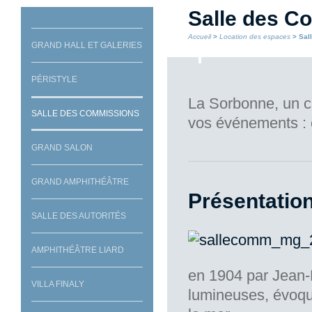
Salle des C
Accueil
>
Location des espaces
> Sal
GRAND HALL ET GALERIES
PÉRISTYLE
La Sorbonne, un c
SALLE DES COMMISSIONS
vos événements : 
GRAND SALON
GRAND AMPHITHÉÂTRE
Présentatio
SALLE DES AUTORITÉS
AMPHITHÉÂTRE LIARD
en 1904 par Jean-
VILLA FINALY
lumineuses, évoqu