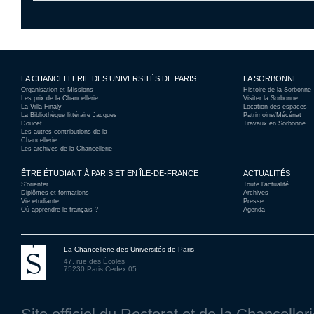
LA CHANCELLERIE DES UNIVERSITÉS DE PARIS
LA SORBONNE
Organisation et Missions
Histoire de la Sorbonne
Les prix de la Chancellerie
Visiter la Sorbonne
La Villa Finaly
Location des espaces
La Bibliothèque littéraire Jacques
Patrimoine/Mécénat
Doucet
Travaux en Sorbonne
Les autres contributions de la
Chancellerie
Les archives de la Chancellerie
ÊTRE ÉTUDIANT À PARIS ET EN ÎLE-DE-FRANCE
ACTUALITÉS
S’orienter
Toute l’actualité
Diplômes et formations
Archives
Vie étudiante
Presse
Où apprendre le français ?
Agenda
La Chancellerie des Universités de Paris
47, rue des Écoles
75230 Paris Cedex 05