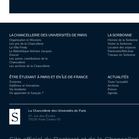
LA CHANCELLERIE DES UNIVERSITÉS DE PARIS
LA SORBONNE
Organisation et Missions
Histoire de la Sorbonne
Les prix de la Chancellerie
Visiter la Sorbonne
La Villa Finaly
Location des espaces
La Bibliothèque littéraire Jacques
Patrimoine/Mécénat
Doucet
Travaux en Sorbonne
Les autres contributions de la
Chancellerie
Les archives de la Chancellerie
ÊTRE ÉTUDIANT À PARIS ET EN ÎLE-DE-FRANCE
ACTUALITÉS
S’orienter
Toute l’actualité
Diplômes et formations
Archives
Vie étudiante
Presse
Où apprendre le français ?
Agenda
La Chancellerie des Universités de Paris
47, rue des Écoles
75230 Paris Cedex 05