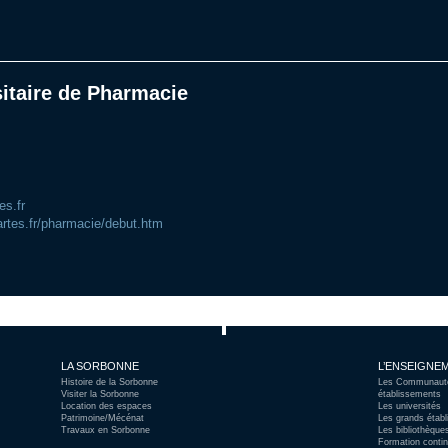
sitaire de Pharmacie
es.fr
artes.fr/pharmacie/debut.htm
LA SORBONNE
L’ENSEIGNEM
Histoire de la Sorbonne
Les Communautés
Visiter la Sorbonne
établissements
Location des espaces
Les universités
Patrimoine/Mécénat
Les grands étab
Travaux en Sorbonne
Les bibliothèque
Formation contin