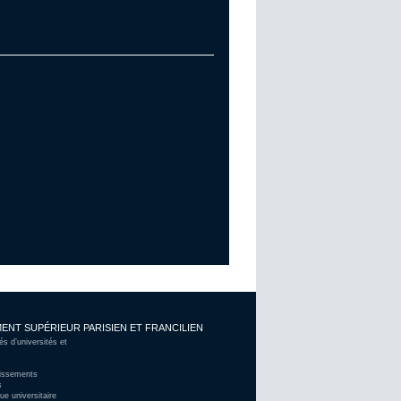
ENT SUPÉRIEUR PARISIEN ET FRANCILIEN
 d’universités et
lissements
s
ue universitaire