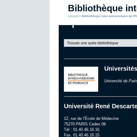
Bibliothèque in
Accueil
> Bibliothèque inter-universitaire de 
Trouver une autre bibliothèque
Universités
Université de Par
Université René Descarte
12, rue de l’École de Médecine
75270 PARIS Cedex 06
Tél : 01.40.46.16.16
Fax. 01.40.46.16.15