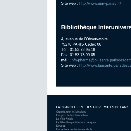
Site web :
http://www.univ-paris5.fr/
Bibliothèque Interuniver
4, avenue de l’Observatoire
75270 PARIS Cedex 06
Tél : 01.53.73.95.18
Fax. 01.53.73.99.05
mél :
info-pharma@biusante.parisdescart
Site web :
http://www.biusante.parisdesc
LA CHANCELLERIE DES UNIVERSITÉS DE PARIS
Organisation et Missions
Les prix de la Chancellerie
La Villa Finaly
La Bibliothèque littéraire Jacques
Doucet
Les autres contributions de la