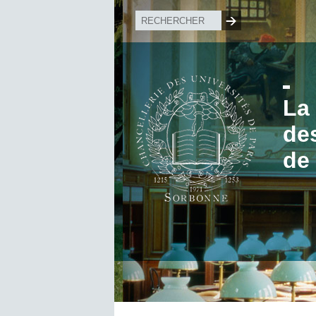
La
de
de 