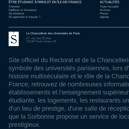
ÊTRE ÉTUDIANT À PARIS ET EN ÎLE-DE-FRANCE
ACTUALITÉS
S’orienter
Toute l’actualité
Diplômes et formations
Archives
Vie étudiante
Presse
Où apprendre le français ?
Agenda
La Chancellerie des Universités de Paris
47, rue des Écoles
75230 Paris Cedex 05
Site officiel du Rectorat et de la Chancelle
symbole des universités parisiennes, lors d'
histoire multiséculaire et le rôle de la Chanc
France, retrouvez de nombreuses information
établissements et l’enseignement supérieur p
étudiante, les logements, les restaurants un
d'un lieu de prestige, d'une salle de réce
que la Sorbonne propose un service de loca
prestigieux.