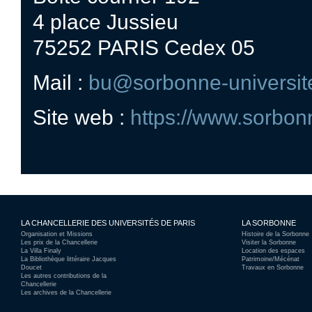
4 place Jussieu
75252 PARIS Cedex 05
Mail :
bu@sorbonne-universite
Site web :
https://www.sorbonn
LA CHANCELLERIE DES UNIVERSITÉS DE PARIS
LA SORBONNE
Organisation et Missions
Histoire de la Sorbonne
Les prix de la Chancellerie
Visiter la Sorbonne
La Villa Finaly
Location des espaces
La Bibliothèque littéraire Jacques
Patrimoine/Mécénat
Doucet
Travaux en Sorbonne
Les autres contributions de la
Chancellerie
Les archives de la Chancellerie