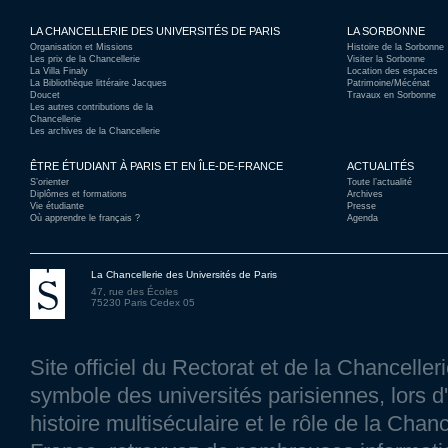
LA CHANCELLERIE DES UNIVERSITÉS DE PARIS
LA SORBONNE
Organisation et Missions
Histoire de la Sorbonne
Les prix de la Chancellerie
Visiter la Sorbonne
La Villa Finaly
Location des espaces
La Bibliothèque littéraire Jacques
Patrimoine/Mécénat
Doucet
Travaux en Sorbonne
Les autres contributions de la
Chancellerie
Les archives de la Chancellerie
ÊTRE ÉTUDIANT À PARIS ET EN ÎLE-DE-FRANCE
ACTUALITÉS
S’orienter
Toute l’actualité
Diplômes et formations
Archives
Vie étudiante
Presse
Où apprendre le français ?
Agenda
La Chancellerie des Universités de Paris
47, rue des Écoles
75230 Paris Cedex 05
Site officiel du Rectorat et de la Chancelle
symbole des universités parisiennes, lors d'
histoire multiséculaire et le rôle de la Chanc