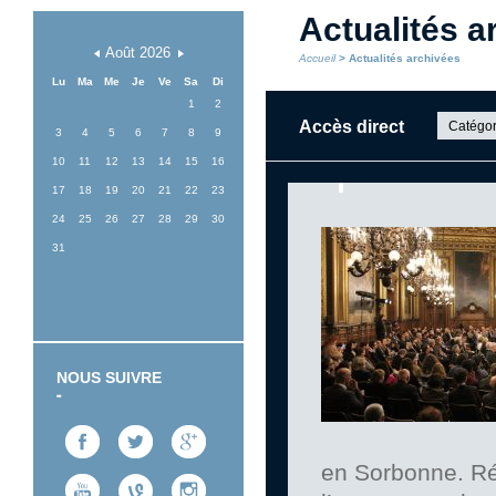
Actualités a
Août
2026
Accueil
> Actualités archivées
Lu
Ma
Me
Je
Ve
Sa
Di
1
2
Accès direct
Catégor
3
4
5
6
7
8
9
10
11
12
13
14
15
16
17
18
19
20
21
22
23
24
25
26
27
28
29
30
31
NOUS SUIVRE
en Sorbonne. Réc