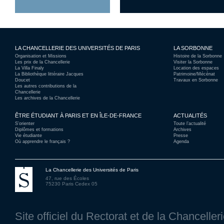
LA CHANCELLERIE DES UNIVERSITÉS DE PARIS
LA SORBONNE
Organisation et Missions
Histoire de la Sorbonne
Les prix de la Chancellerie
Visiter la Sorbonne
La Villa Finaly
Location des espaces
La Bibliothèque littéraire Jacques
Patrimoine/Mécénat
Doucet
Travaux en Sorbonne
Les autres contributions de la
Chancellerie
Les archives de la Chancellerie
ÊTRE ÉTUDIANT À PARIS ET EN ÎLE-DE-FRANCE
ACTUALITÉS
S’orienter
Toute l’actualité
Diplômes et formations
Archives
Vie étudiante
Presse
Où apprendre le français ?
Agenda
La Chancellerie des Universités de Paris
47, rue des Écoles
75230 Paris Cedex 05
Site officiel du Rectorat et de la Chancelle