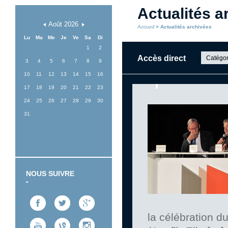
Actualités a
Août
2026
Accueil
> Actualités archivées
Lu
Ma
Me
Je
Ve
Sa
Di
1
2
Accès direct
Catégor
3
4
5
6
7
8
9
10
11
12
13
14
15
16
17
18
19
20
21
22
23
24
25
26
27
28
29
30
31
NOUS SUIVRE
la célébration d