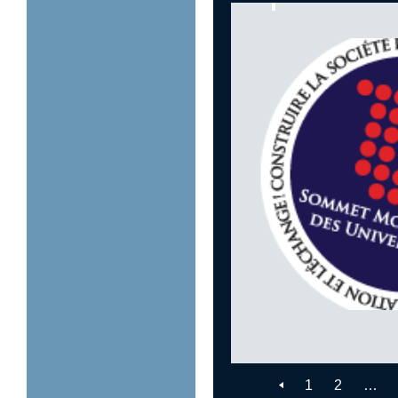
1
2
…